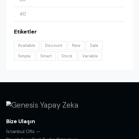
Etiketler
Available
Discount
New
Sale
Simple
Smart
Stock
Variable
Bize Ulaşın
İstanbul Ofis —