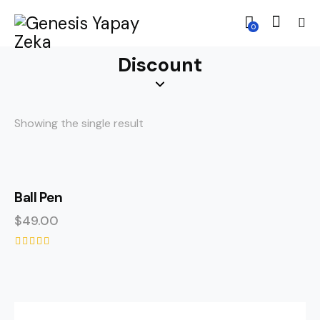
0
Discount
Showing the single result
Ball Pen
$
49.00
Rated
5.00
out of 5