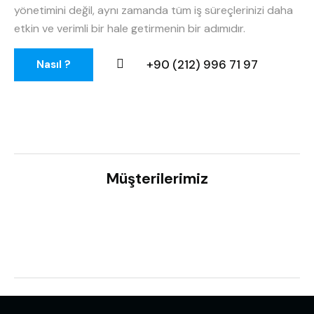
yönetimini değil, aynı zamanda tüm iş süreçlerinizi daha
etkin ve verimli bir hale getirmenin bir adımıdır.
+90 (212) 996 71 97
Nasıl ?
Müşterilerimiz