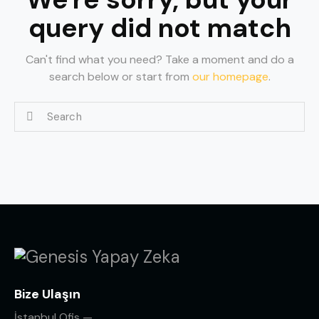
query did not match
Can't find what you need? Take a moment and do a
search below or start from
our homepage
.
Bize Ulaşın
İstanbul Ofis —