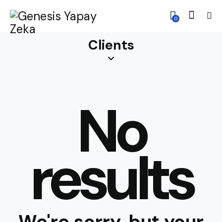
0
Clients
No
results
We're sorry, but your