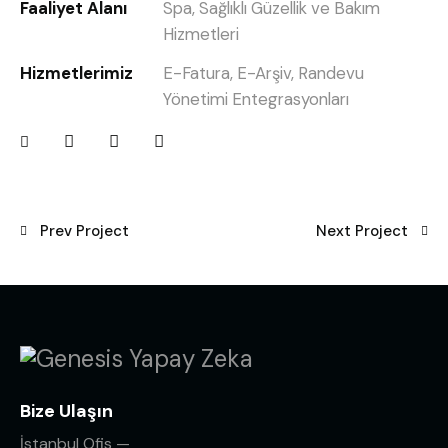
Faaliyet Alanı
Spa, Sağlıklı Güzellik ve Bakım
Hizmetleri
Hizmetlerimiz
E-Fatura, E-Arşiv, Randevu
Yönetimi Entegrasyonları
Prev Project
Next Project
Bize Ulaşın
İstanbul Ofis —