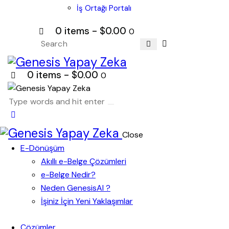
İş Ortağı Portalı
0 items
-
$0.00
0
0 items
-
$0.00
0
Close
E-Dönüşüm
Akıllı e-Belge Çözümleri
e-Belge Nedir?
Neden GenesisAI ?
İşiniz İçin Yeni Yaklaşımlar
Çözümler