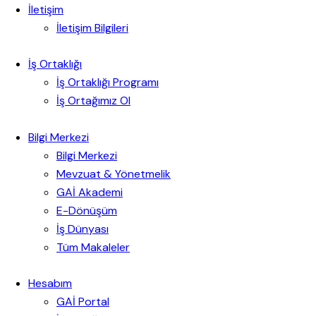
İletişim
İletişim Bilgileri
İş Ortaklığı
İş Ortaklığı Programı
İş Ortağımız Ol
Bilgi Merkezi
Bilgi Merkezi
Mevzuat & Yönetmelik
GAİ Akademi
E-Dönüşüm
İş Dünyası
Tüm Makaleler
Hesabım
GAİ Portal