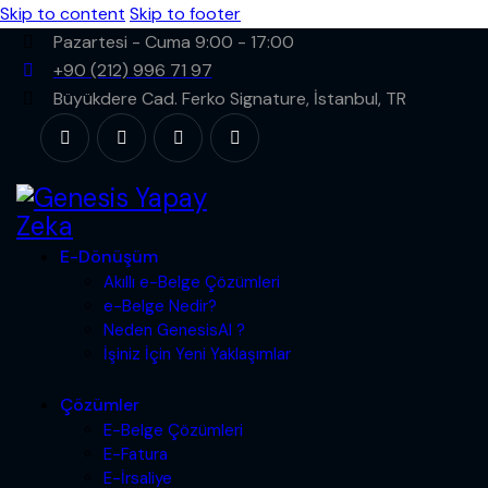
Skip to content
Skip to footer
Pazartesi - Cuma 9:00 - 17:00
+90 (212) 996 71 97
Büyükdere Cad. Ferko Signature, İstanbul, TR
E-Dönüşüm
Akıllı e-Belge Çözümleri
e-Belge Nedir?
Neden GenesisAI ?
İşiniz İçin Yeni Yaklaşımlar
Çözümler
E-Belge Çözümleri
E-Fatura
E-İrsaliye